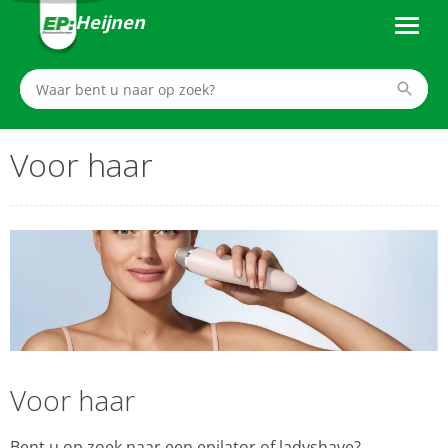
Heijnen
Voor haar
Voor haar
Bent u op zoek naar een epilator of ladyshave?